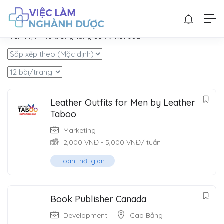
Filter
Hiển thị
1
–
10
trong tổng số 79 kết quả
Leather Outfits for Men by Leather
Taboo
Marketing
2,000
VNĐ
-
5,000
VNĐ
/ tuần
Toàn thời gian
Book Publisher Canada
Development
Cao Bằng