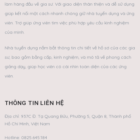
làm hàng đầu về gia sư. Với giao diện thân thiện và dễ sử dụng
giúp kết nối một cách nhanh chóng giữ nhà tuyển dụng và ứng
viên. Trợ giúp ứng viên tìm việc phù hợp yêu cầu kình nghiệm
của mình.
Nhà tuyển dụng nắm bắt thông tin chi tiết về hồ sơ của các gia
sư, bao gồm bằng cấp, kinh nghiệm, và mô tả về phong cách
giảng dạy, giúp học viên có cái nhìn toàn diện của các ứng
viên.
THÔNG TIN LIÊN HỆ
Địa chỉ:
937C Đ. Tạ Quang Bửu, Phường 5, Quận 8, Thành phố
Hồ Chí Minh, Việt Nam
Hotline:
0825.645.184