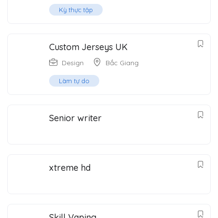
Kỳ thực tập
Custom Jerseys UK
Design
Bắc Giang
Làm tự do
Senior writer
xtreme hd
Skill Vaping