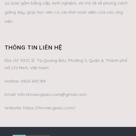
sư, bao gồm bằng cấp, kinh nghiệm, và mô tả về phong cách
giảng dạy, giúp học viên có cái nhìn toàn diện của các ứng
viên.
THÔNG TIN LIÊN HỆ
Địa chỉ:
937C Đ. Tạ Quang Bửu, Phường 5, Quận 8, Thành phố
Hồ Chí Minh, Việt Nam
Hotline:
0825.645.184
Email:
info.timviecgiasu.com@gmail.com
Website: https://timviecgiasu.com/