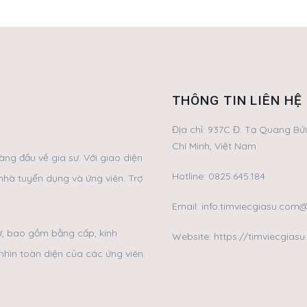
THÔNG TIN LIÊN HỆ
Địa chỉ:
937C Đ. Tạ Quang Bửu
Chí Minh, Việt Nam
ng đầu về gia sư. Với giao diện
Hotline:
0825.645.184
nhà tuyển dụng và ứng viên. Trợ
Email:
info.timviecgiasu.com
sư, bao gồm bằng cấp, kinh
Website: https://timviecgias
nhìn toàn diện của các ứng viên.