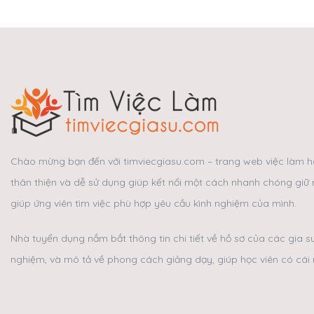
Chào mừng bạn đến với timviecgiasu.com – trang web việc làm hà
thân thiện và dễ sử dụng giúp kết nối một cách nhanh chóng giữ 
giúp ứng viên tìm việc phù hợp yêu cầu kình nghiệm của mình.
Nhà tuyển dụng nắm bắt thông tin chi tiết về hồ sơ của các gia 
nghiệm, và mô tả về phong cách giảng dạy, giúp học viên có cái 