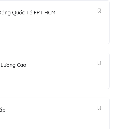
 Đẳng Quốc Tế FPT HCM
t Lương Cao
Vấp