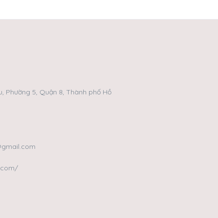
, Phường 5, Quận 8, Thành phố Hồ
@gmail.com
u.com/