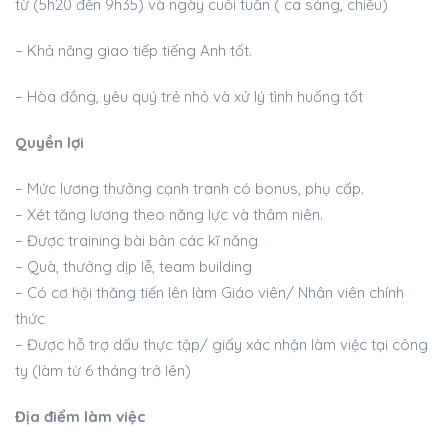
từ (5h20 đến 9h35) và ngày cuối tuần ( ca sáng, chiều)
– Khả năng giao tiếp tiếng Anh tốt.
– Hòa đồng, yêu quý trẻ nhỏ và xử lý tình huống tốt
Quyền lợi
– Mức lương thưởng cạnh tranh có bonus, phụ cấp.
– Xét tăng lương theo năng lực và thâm niên.
– Được training bài bản các kĩ năng
– Quà, thưởng dịp lễ, team building
– Có cơ hội thăng tiến lên làm Giáo viên/ Nhân viên chính
thức
– Được hỗ trợ dấu thực tập/ giấy xác nhận làm việc tại công
ty (làm từ 6 tháng trở lên)
Địa điểm làm việc