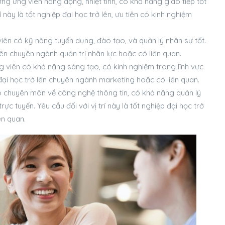
ững ứng viên năng động, nhiệt tình, có khả năng giao tiếp tốt
í này là tốt nghiệp đại học trở lên, ưu tiên có kinh nghiệm
iên có kỹ năng tuyển dụng, đào tạo, và quản lý nhân sự tốt.
ở lên chuyên ngành quản trị nhân lực hoặc có liên quan.
g viên có khả năng sáng tạo, có kinh nghiệm trong lĩnh vực
p đại học trở lên chuyên ngành marketing hoặc có liên quan.
có chuyên môn về công nghệ thông tin, có khả năng quản lý
c tuyến. Yêu cầu đối với vị trí này là tốt nghiệp đại học trở
ên quan.