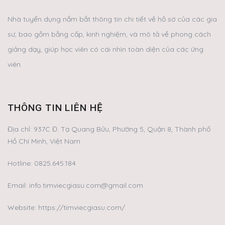
Nhà tuyển dụng nắm bắt thông tin chi tiết về hồ sơ của các gia
sư, bao gồm bằng cấp, kinh nghiệm, và mô tả về phong cách
giảng dạy, giúp học viên có cái nhìn toàn diện của các ứng
viên.
THÔNG TIN LIÊN HỆ
Địa chỉ:
937C Đ. Tạ Quang Bửu, Phường 5, Quận 8, Thành phố
Hồ Chí Minh, Việt Nam
Hotline:
0825.645.184
Email:
info.timviecgiasu.com@gmail.com
Website: https://timviecgiasu.com/