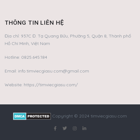
THÔNG TIN LIÊN HỆ
Địa chỉ:
937C Đ. Tạ Quang Bửu, Phường 5, Quận 8, Thành phố
Hồ Chí Minh, Việt Nam
Hotline:
0825.645.184
Email:
info.timviecgiasu.com@gmail.com
Website: https://timviecgiasu.com/
Copyright © 2024 timviecgiasu.com