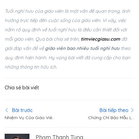
Tuổi nghỉ hưu của giáo viên là một vấn đề quan trọng, ảnh
hưởng trực tiếp đến cuộc sống của giáo viên. Vì vậy, việc
nắm rõ quy định về tuổi nghỉ hưu là điều cần thiết đối với
mỗi giáo viên. Qua bài chia sẻ trên,
timviecgiasu.com
đã
giải đáp vấn đề về
giáo viên bao nhiêu tuổi nghỉ hưu
theo
quy định hiện hành. Hy vọng bài viết đã cung cấp cho bạn
những thông tin hữu ích.
Chia sẻ bài viết
Bài trước
Bài tiếp theo
Nhiệm Vụ Của Giáo Viên
Chứng Chỉ Bảo Mẫu Là
Mầm Non Theo Quy Định
Gì? Các Kỹ Năng Và Yêu
Mới Hiện Nay
Cầu Của Bảo Mẫu
Phạm Thanh Tùng