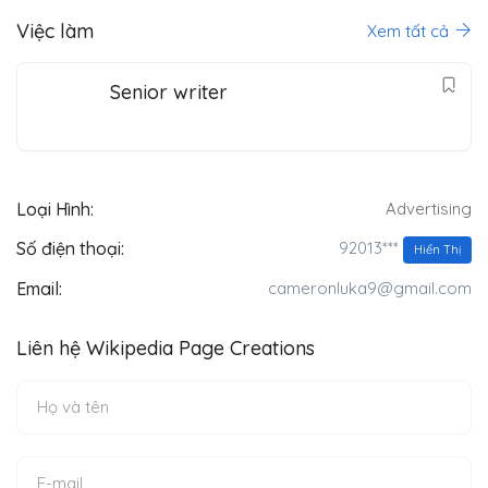
Việc làm
Xem tất cả
Senior writer
Loại Hình:
Advertising
92013***
Số điện thoại:
Hiển Thị
Email:
cameronluka9@gmail.com
Liên hệ Wikipedia Page Creations