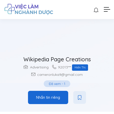
Wikipedia Page Creations
92013***
Advertising
Hiển Thị
cameronluka9@gmail.com
Đã xem
-
1
Nhắn tin riêng