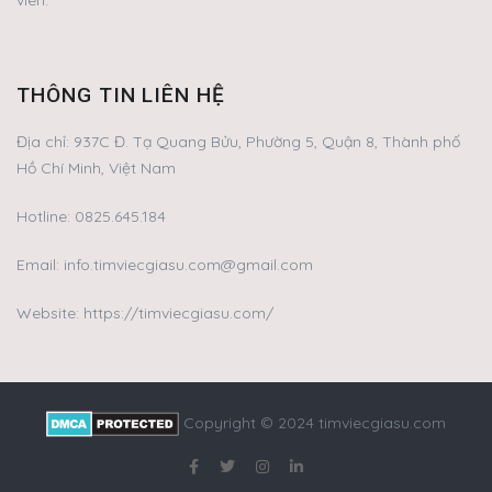
THÔNG TIN LIÊN HỆ
Địa chỉ:
937C Đ. Tạ Quang Bửu, Phường 5, Quận 8, Thành phố
Hồ Chí Minh, Việt Nam
Hotline:
0825.645.184
Email:
info.timviecgiasu.com@gmail.com
Website: https://timviecgiasu.com/
Copyright © 2024 timviecgiasu.com