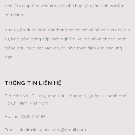
viên. Trợ giúp ứng viên tìm việc phù hợp yêu cầu kình nghiệm
của mình.
Nhà tuyển dụng nắm bắt thông tin chi tiết về hồ sơ của các gia
sư, bao gồm bằng cấp, kinh nghiệm, và mô tả về phong cách
giảng dạy, giúp học viên có cái nhìn toàn diện của các ứng
viên.
THÔNG TIN LIÊN HỆ
Địa chỉ:
937C Đ. Tạ Quang Bửu, Phường 5, Quận 8, Thành phố
Hồ Chí Minh, Việt Nam
Hotline:
0825.645.184
Email:
info.timviecgiasu.com@gmail.com