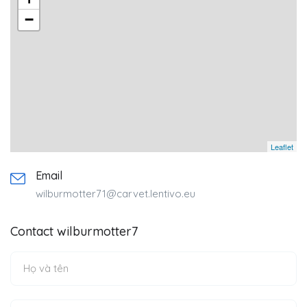
−
Leaflet
Email
wilburmotter71@carvet.lentivo.eu
Contact wilburmotter7