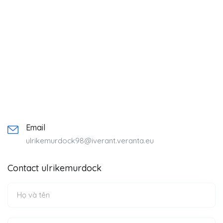
Email
ulrikemurdock98@iverant.veranta.eu
Contact ulrikemurdock