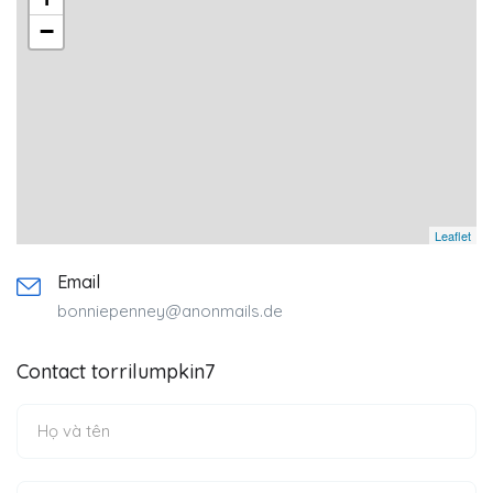
−
Leaflet
Email
bonniepenney@anonmails.de
Contact torrilumpkin7