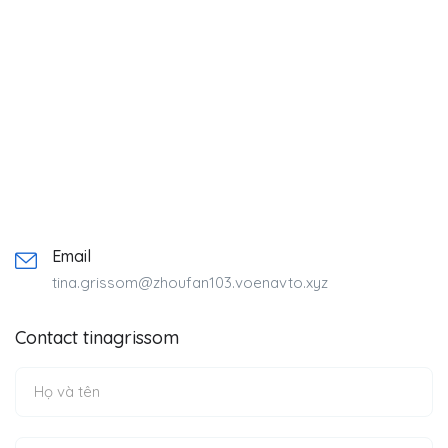
Email
tina.grissom@zhoufan103.voenavto.xyz
Contact tinagrissom