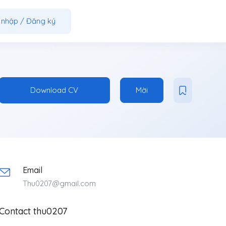
 nhập
/
Đăng ký
Download CV
Mời
Email
Thu0207@gmail.com
Contact thu0207