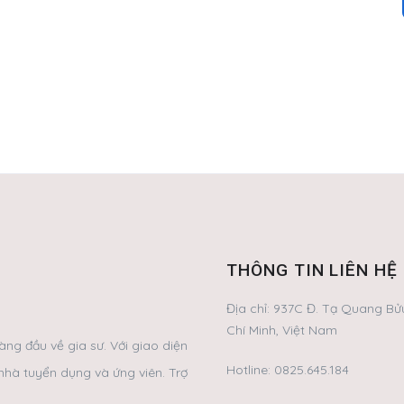
THÔNG TIN LIÊN HỆ
Địa chỉ:
937C Đ. Tạ Quang Bửu
Chí Minh, Việt Nam
ng đầu về gia sư. Với giao diện
Hotline:
0825.645.184
nhà tuyển dụng và ứng viên. Trợ