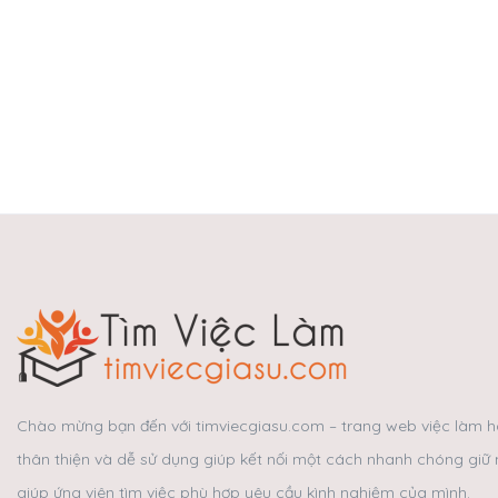
Chào mừng bạn đến với timviecgiasu.com – trang web việc làm hà
thân thiện và dễ sử dụng giúp kết nối một cách nhanh chóng giữ 
giúp ứng viên tìm việc phù hợp yêu cầu kình nghiệm của mình.