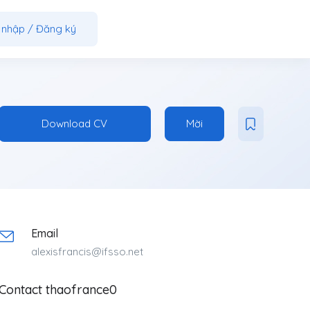
 nhập
/
Đăng ký
Download CV
Mời
Email
alexisfrancis@ifsso.net
Contact thaofrance0