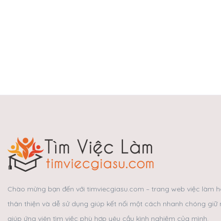
Chào mừng bạn đến với timviecgiasu.com – trang web việc làm hà
thân thiện và dễ sử dụng giúp kết nối một cách nhanh chóng giữ 
giúp ứng viên tìm việc phù hợp yêu cầu kình nghiệm của mình.