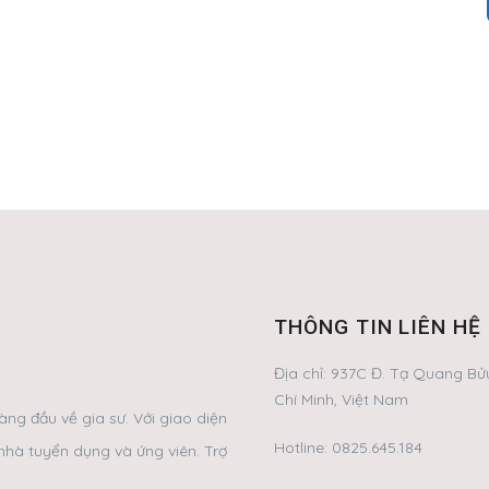
THÔNG TIN LIÊN HỆ
Địa chỉ:
937C Đ. Tạ Quang Bửu
Chí Minh, Việt Nam
ng đầu về gia sư. Với giao diện
Hotline:
0825.645.184
nhà tuyển dụng và ứng viên. Trợ