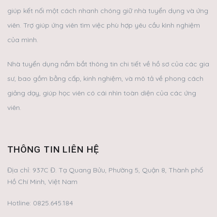
giúp kết nối một cách nhanh chóng giữ nhà tuyển dụng và ứng
viên. Trợ giúp ứng viên tìm việc phù hợp yêu cầu kình nghiệm
của mình.
Nhà tuyển dụng nắm bắt thông tin chi tiết về hồ sơ của các gia
sư, bao gồm bằng cấp, kinh nghiệm, và mô tả về phong cách
giảng dạy, giúp học viên có cái nhìn toàn diện của các ứng
viên.
THÔNG TIN LIÊN HỆ
Địa chỉ:
937C Đ. Tạ Quang Bửu, Phường 5, Quận 8, Thành phố
Hồ Chí Minh, Việt Nam
Hotline:
0825.645.184