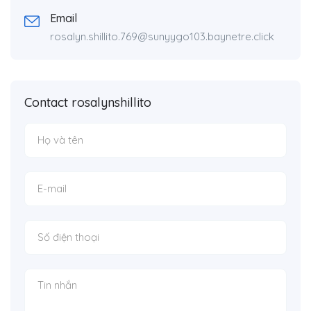
Email
rosalyn.shillito.769@sunyygo103.baynetre.click
Contact rosalynshillito