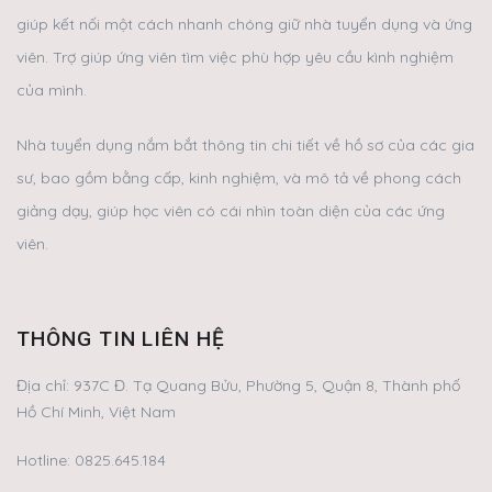
giúp kết nối một cách nhanh chóng giữ nhà tuyển dụng và ứng
viên. Trợ giúp ứng viên tìm việc phù hợp yêu cầu kình nghiệm
của mình.
Nhà tuyển dụng nắm bắt thông tin chi tiết về hồ sơ của các gia
sư, bao gồm bằng cấp, kinh nghiệm, và mô tả về phong cách
giảng dạy, giúp học viên có cái nhìn toàn diện của các ứng
viên.
THÔNG TIN LIÊN HỆ
Địa chỉ:
937C Đ. Tạ Quang Bửu, Phường 5, Quận 8, Thành phố
Hồ Chí Minh, Việt Nam
Hotline:
0825.645.184