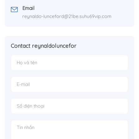
Email
reynaldo-lunceford@21be.suhu69vip.com
Contact reynaldoluncefor