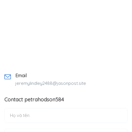
Email
jeremylindley2488@jasonpost.site
Contact petrahodson584