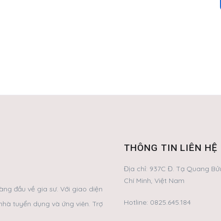
THÔNG TIN LIÊN HỆ
Địa chỉ:
937C Đ. Tạ Quang Bửu
Chí Minh, Việt Nam
ng đầu về gia sư. Với giao diện
Hotline:
0825.645.184
nhà tuyển dụng và ứng viên. Trợ