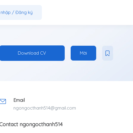
 nhập
/
Đăng ký
Download CV
Mời
Email
ngongocthanh514@gmail.com
Contact ngongocthanh514