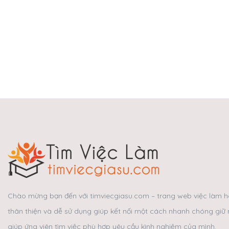
Chào mừng bạn đến với timviecgiasu.com – trang web việc làm hà
thân thiện và dễ sử dụng giúp kết nối một cách nhanh chóng giữ 
giúp ứng viên tìm việc phù hợp yêu cầu kình nghiệm của mình.