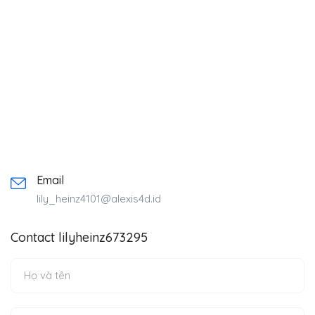
Email
lily_heinz4101@alexis4d.id
Contact lilyheinz673295