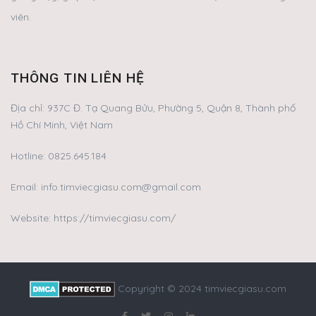
viên.
THÔNG TIN LIÊN HỆ
Địa chỉ:
937C Đ. Tạ Quang Bửu, Phường 5, Quận 8, Thành phố
Hồ Chí Minh, Việt Nam
Hotline:
0825.645.184
Email:
info.timviecgiasu.com@gmail.com
Website: https://timviecgiasu.com/
Copyright © 2024 timviecgiasu.com