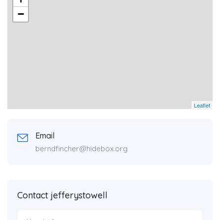
−
Leaflet
Email
berndfincher@hidebox.org
Contact jefferystowell