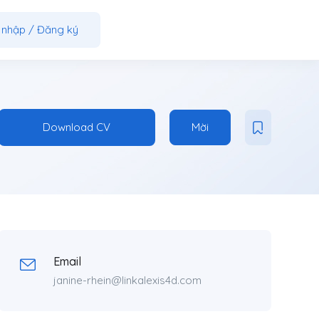
 nhập
/
Đăng ký
Download CV
Mời
Email
janine-rhein@linkalexis4d.com