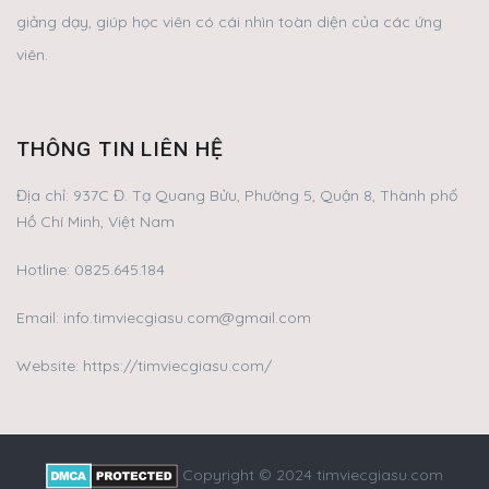
giảng dạy, giúp học viên có cái nhìn toàn diện của các ứng
viên.
THÔNG TIN LIÊN HỆ
Địa chỉ:
937C Đ. Tạ Quang Bửu, Phường 5, Quận 8, Thành phố
Hồ Chí Minh, Việt Nam
Hotline:
0825.645.184
Email:
info.timviecgiasu.com@gmail.com
Website: https://timviecgiasu.com/
Copyright © 2024 timviecgiasu.com