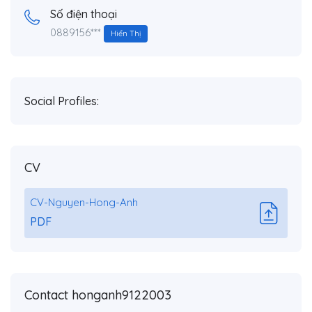
Số điện thoại
0889156***
Hiển Thị
Social Profiles:
CV
CV-Nguyen-Hong-Anh
PDF
Contact honganh9122003