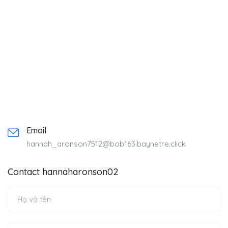
Email
hannah_aronson7512@bob163.baynetre.click
Contact hannaharonson02