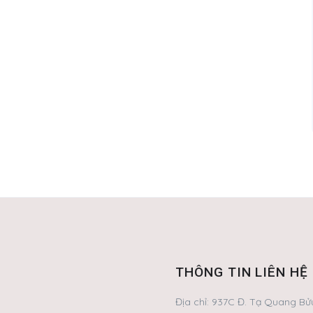
THÔNG TIN LIÊN HỆ
Địa chỉ:
937C Đ. Tạ Quang Bửu