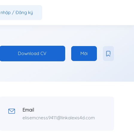
 nhập
/
Đăng ký
Download CV
Mời
Email
elisemcness9411@linkalexis4d.com