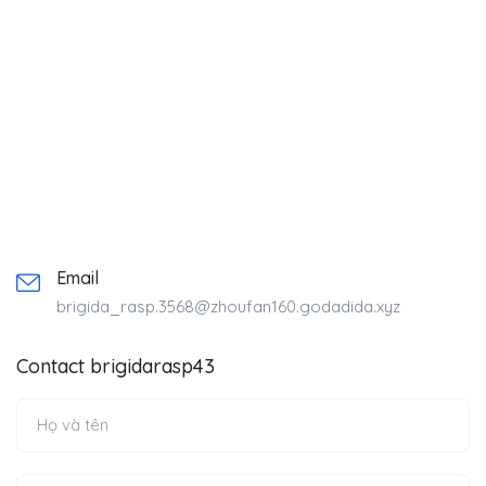
Email
brigida_rasp.3568@zhoufan160.godadida.xyz
Contact brigidarasp43