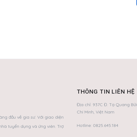
THÔNG TIN LIÊN HỆ
Địa chỉ:
937C Đ. Tạ Quang Bửu
Chí Minh, Việt Nam
ng đầu về gia sư. Với giao diện
Hotline:
0825.645.184
nhà tuyển dụng và ứng viên. Trợ